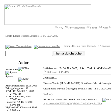
FAQ
Knowledge Base
Suchen
Karte
Scheffi-Enduro-Training Jüterbog 11.04.-12.04.2026
forum.LC8.info Foren-Übersicht
->
Allgemein 
Autor
Verfasst am : Fr, 28. Nov 2025, 12:44
Titel: Scheffi-Enduro-Tr
Adventure09
Kalender
: 10.04.2026
Sponsor
Grüßt Euch….
Habe ein Termin (11.04.-12.04.2026) für nächstes Jahr bei Jens erg
Anmeldungsdatum: 26.08.2006
Beiträge insgesamt: 1811
Anschließend wäre die Überlegung noch 2-3 Tage (13.04.-15.04.2026
KTM LC8 Adv 950 S, 2003
→ 27.000 km
Gruß Ingo
KTM LC8 SE 950, 2007
_________________
→ 27.000 km
Düstere Aussichten, aber leider ist die Analyse sehr real…..
Husqvarna 701 Rallye 2019
https://youtu.be/EN0GIXpKgVM?si=DJrrAKSezgcB_U3m
→ 6.000 km
Highland 950 V2 outback 1999
→ 2.000 km