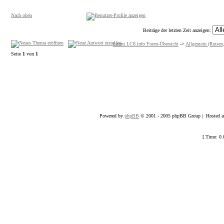
Nach oben
Beiträge der letzten Zeit anzeigen:
forum.LC8.info Foren-Übersicht
->
Allgemein (Reisen,
Seite
1
von
1
Powered by
phpBB
© 2001 - 2005 phpBB Group | Hosted an
[ Time: 0.