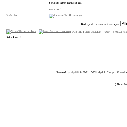
Schlecht fahren kann ich gut.
grüße Jörg
Nach oben
Beiträge der letzten Zeit anzeigen:
forum.LC8.info Foren-Übersicht
->
Adv - Bremsen un
Seite
1
von
1
Powered by
phpBB
© 2001 - 2005 phpBB Group | Hosted an
[ Time: 0.