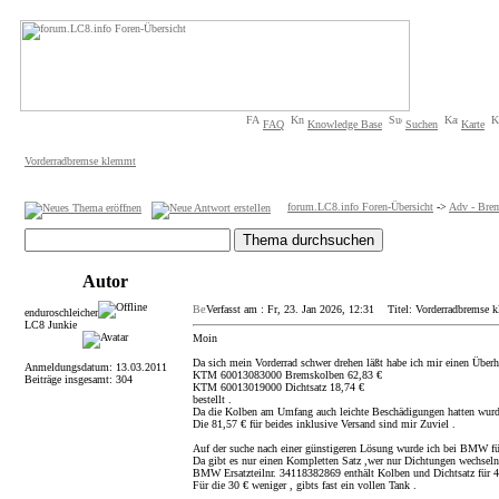
FAQ
Knowledge Base
Suchen
Karte
Vorderradbremse klemmt
forum.LC8.info Foren-Übersicht
->
Adv - Bre
Autor
Verfasst am : Fr, 23. Jan 2026, 12:31
Titel: Vorderradbremse 
enduroschleicher
LC8 Junkie
Moin
Da sich mein Vorderrad schwer drehen läßt habe ich mir einen Überh
Anmeldungsdatum: 13.03.2011
KTM 60013083000 Bremskolben 62,83 €
Beiträge insgesamt: 304
KTM 60013019000 Dichtsatz 18,74 €
bestellt .
Da die Kolben am Umfang auch leichte Beschädigungen hatten wurde
Die 81,57 € für beides inklusive Versand sind mir Zuviel .
Auf der suche nach einer günstigeren Lösung wurde ich bei BMW fü
Da gibt es nur einen Kompletten Satz ,wer nur Dichtungen wechseln w
BMW Ersatzteilnr. 34118382869 enthält Kolben und Dichtsatz für 
Für die 30 € weniger , gibts fast ein vollen Tank .
_________________