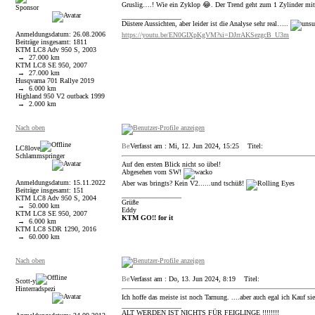
Gruslig….! Wie ein Zyklop 😂. Der Trend geht zum 1 Zylinder mi
Sponsor
_________________
Düstere Aussichten, aber leider ist die Analyse sehr real…..
Anmeldungsdatum: 26.08.2006
https://youtu.be/EN0GIXpKgVM?si=DJrrAKSezgcB_U3m
Beiträge insgesamt: 1811
KTM LC8 Adv 950 S, 2003
→ 27.000 km
KTM LC8 SE 950, 2007
→ 27.000 km
Husqvarna 701 Rallye 2019
→ 6.000 km
Highland 950 V2 outback 1999
→ 2.000 km
Nach oben
Verfasst am : Mi, 12. Jun 2024, 15:25
Titel:
LC8love
Schlammspringer
Auf den ersten Blick nicht so übel!
Abgesehen vom SW!
Anmeldungsdatum: 15.11.2022
Aber was bringts? Kein V2......und tschüß!
Beiträge insgesamt: 151
_________________
KTM LC8 Adv 950 S, 2004
Grüße
→ 50.000 km
Eddy
KTM LC8 SE 950, 2007
KTM GO!! for it
→ 6.000 km
KTM LC8 SDR 1290, 2016
→ 60.000 km
Nach oben
Verfasst am : Do, 13. Jun 2024, 8:19
Titel:
Scott-y
Hinterradspezi
Ich hoffe das meiste ist noch Tarnung. ....aber auch egal ich Kauf sie
_________________
ALT WERDEN IST NICHTS FÜR FEIGLINGE !!!!!!!!