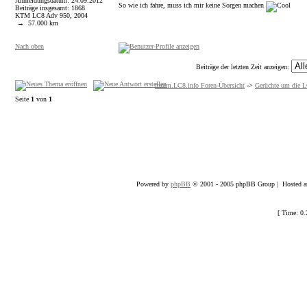
Anmeldungsdatum: 24.09.2012
So wie ich fahre, muss ich mir keine Sorgen machen
Beiträge insgesamt: 1868
KTM LC8 Adv 950, 2004
→ 57.000 km
Nach oben
Beiträge der letzten Zeit anzeigen:
forum.LC8.info Foren-Übersicht
->
Gerüchte um die 
Seite
1
von
1
Powered by
phpBB
© 2001 - 2005 phpBB Group | Hosted an
[ Time: 0.