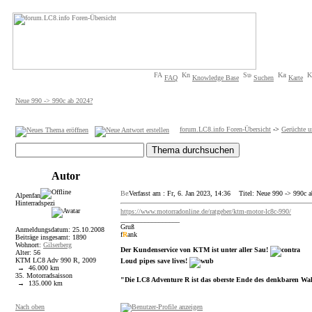
FAQ
Knowledge Base
Suchen
Karte
Neue 990 -> 990c ab 2024?
forum.LC8.info Foren-Übersicht
->
Gerüchte 
Autor
Verfasst am : Fr, 6. Jan 2023, 14:36
Titel: Neue 990 -> 990c a
Alpenfan
Hinterradspezi
https://www.motorradonline.de/ratgeber/ktm-motor-lc8c-990/
_________________
Gruß
Anmeldungsdatum: 25.10.2008
f
R
ank
Beiträge insgesamt: 1890
Wohnort:
Gilserberg
Der Kundenservice von KTM ist unter aller Sau!
Alter: 56
KTM LC8 Adv 990 R, 2009
Loud pipes save lives!
→ 46.000 km
35. Motorradsaisson
"Die LC8 Adventure R ist das oberste Ende des denkbaren Wa
→ 135.000 km
Nach oben