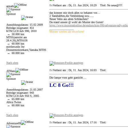
Verfasst am : Di, 11. Jun 2024, 10:29
Titel: Ne neue@!!!!
armafo
das kommt mir doch alles so bekannt vor....
Sponsor
2 Tankhälften,die Verkleidung usw......
Neuer Wein aus alten Schläuchen?
Da stand unsere @ wohl als Muster des Guten!
Anmeldungsdatum: 15.02.2009
https://www.motorradonline.de/enduro/ktm-990-adventure-rally-erlk
Beiträge insgesamt: 451
_________________
KTM LC8 Adv 990, 2010
Männer werden nie erwachsen!
→ 50.000 km
MT01(zerstört am
28.4.26),MT01OS
→ 60.000 km
mittlerweile 3te
Donnermeisterkarre,Yamaha MT0S
→ 60.000 km
Nach oben
Verfasst am : Di, 11. Jun 2024, 16:03
Titel:
ATHans
Die lampe vorn geht garnicht....
Sponsor
_________________
LC 8 Go!!!
Anmeldungsdatum: 21.05.2007
Beiträge insgesamt: 943
KTM LC8 Adv 950 S, 2005
→ 65.000 km
Africa Twinn
→ 60.000 km
Nach oben
Verfasst am : Di, 11. Jun 2024, 17:16
Titel:
Adventure09