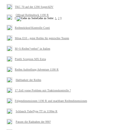
TKC 70 auf der 1290 SuperADV
Offroad Reifendruck 1190 R
[
Gehe zu Seite:
1
,
2
]
Reifenrückruf-Kontrolle Conti
Mitas E10 - guter Reifen für gemischte Touren
M+S-Reifen"verbot" in Italien
Pirelli Scorpion MX Extra
Reifen Aufstellung Adventure 1190 R
Haltbarkeit der Reifen
17 Zoll vorne Problem mit Traktionskontrolle ?
Felgendimensionen 1190 R und machbare Reifendimensionen
Schlauch TubeType TT in 1190er R
Passen die Radnaben der 990?