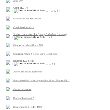
Mitas E07
Conti TKC 70
[
Gehe zu Seite:
1
...
3
,
4
,
5
]
Reifenpanne bei Schlauchlos!
Conti Road Attack 3
Schlauch vs schlauchlos (Hump, Sicherheit, Leistung)
[
Gehe zu Seite:
1
,
2
]
Shimmy zwischen 60 und 100
ContiTrailAttack 2 & 260 km/h Bestätigung
Heidenau K60 Scout
[
Gehe zu Seite:
1
,
2
,
3
]
Dunlop Trailsmart irgendwer?
Hinterradwechsel, oder langsam bin ich reif für eine GS...
schotter in kroatien
Dunlop Roadsmart 2
Diskussionsfred Reifen 1190