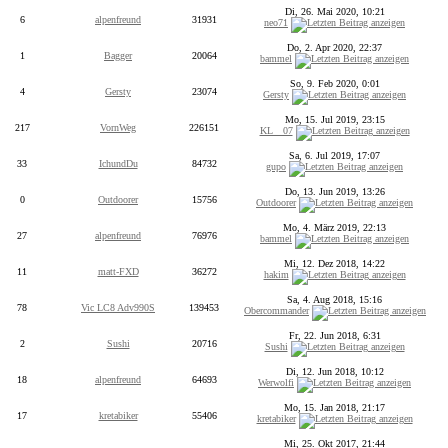
Di, 26. Mai 2020, 10:21
6
alpenfreund
31931
neo71
Do, 2. Apr 2020, 22:37
1
Bagger
20064
bammel
So, 9. Feb 2020, 0:01
4
Gersty
23074
Gersty
Mo, 15. Jul 2019, 23:15
217
VornWeg
226151
KL__07
Sa, 6. Jul 2019, 17:07
33
IchundDu
84732
gupo
Do, 13. Jun 2019, 13:26
0
Outdoorer
15756
Outdoorer
Mo, 4. März 2019, 22:13
27
alpenfreund
76976
bammel
Mi, 12. Dez 2018, 14:22
11
matt-FXD
36272
hakim
Sa, 4. Aug 2018, 15:16
78
Vic LC8 Adv990S
139453
Obercommander
Fr, 22. Jun 2018, 6:31
2
Sushi
20716
Sushi
Di, 12. Jun 2018, 10:12
18
alpenfreund
64693
Werwolfi
Mo, 15. Jan 2018, 21:17
17
kretabiker
55406
kretabiker
Mi, 25. Okt 2017, 21:44