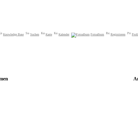
Knowledge Base
Suchen
Karte
Kalender
Fotoalbum
Registrieren
Profi
men
An