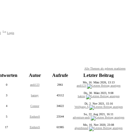
l
Login
Alle Themen als gelesen markieren
tworten
Autor
Aufrufe
Letzter Beitrag
Mo, 16. März 2026, 13:13
0
andi123
2961
andi123
Do, 30. März 2023, 9:08
3
barney
43112
hakim
Di, 2. Nov 2021, 15:16
4
Connor
34622
Wolfgang.A
So, 22. Aug 2021, 16:11
5
EnduroS
23544
adventure-andi
Mo, 16. Nov 2020, 23:08
17
EnduroS
61985
alpenfreund