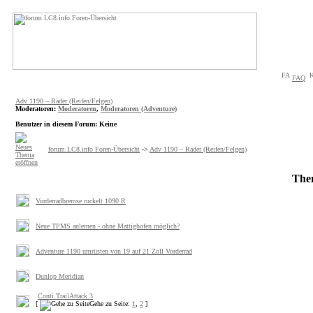
FAQ
Adv 1190 – Räder (Reifen/Felgen)
Moderatoren
:
Moderatoren
,
Moderatoren (Adventure)
Benutzer in diesem Forum: Keine
forum.LC8.info Foren-Übersicht
->
Adv 1190 – Räder (Reifen/Felgen)
The
Vorderradbremse ruckelt 1090 R
Neue TPMS anlernen - ohne Mattighofen möglich?
Adventure 1190 umrüsten von 19 auf 21 Zoll Vorderrad
Dunlop Meridian
Conti TrailAttack 3
[
Gehe zu Seite:
1
,
2
]