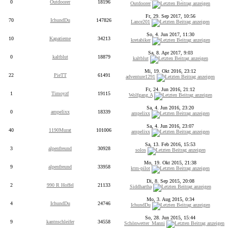
0
Outdoorer
18196
Outdoorer
Fr, 29. Sep 2017, 10:56
70
IchundDu
147826
Lance201
So, 4. Jun 2017, 11:30
10
Kapatieme
34213
kretabiker
Sa, 8. Apr 2017, 9:03
0
kaltblut
18879
kaltblut
Mi, 19. Okt 2016, 23:12
22
PieTT
61491
adventure1291
Fr, 24. Jun 2016, 21:12
1
Timoyzf
19115
Wolfgang.A
Sa, 4. Jun 2016, 23:20
0
ampelixx
18339
ampelixx
Sa, 4. Jun 2016, 23:07
40
1190Murat
101006
ampelixx
Sa, 13. Feb 2016, 15:53
3
alpenfreund
30928
solos
Mo, 19. Okt 2015, 21:38
9
alpenfreund
33958
ktm-pilot
Di, 8. Sep 2015, 20:08
2
990 R Hoffel
21133
Siddhartha
Mo, 3. Aug 2015, 0:34
4
IchundDu
24746
IchundDu
So, 28. Jun 2015, 15:44
9
kantnschleifer
34558
Schönwetter_Manni