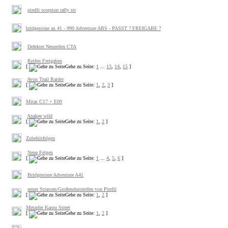
pirelli scorpion rally str
bridgestone ax 41 - 990 Adventure ABS - PASST ? FREIGABE ?
Defekter Neureifen CTA
Reifen Freigaben
[
Gehe zu Seite:
1
...
13
,
14
,
15
]
Avon Trail Raider
[
Gehe zu Seite:
1
,
2
,
3
]
Mitas C17 + E09
Anakee wild
[
Gehe zu Seite:
1
,
2
]
Zubehörfelgen
Neue Felgen
[
Gehe zu Seite:
1
...
4
,
5
,
6
]
Bridgestone Adventure A41
neuer Strassen/Großenduroreifen von Pirelli
[
Gehe zu Seite:
1
,
2
]
Metzeler Karoo Street
[
Gehe zu Seite:
1
,
2
]