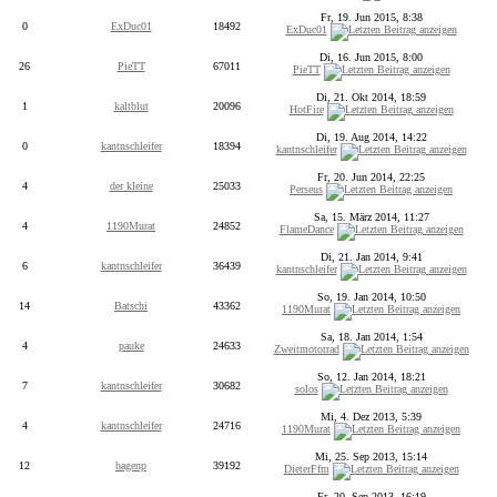
Fr, 19. Jun 2015, 8:38
0
ExDuc01
18492
ExDuc01
Di, 16. Jun 2015, 8:00
26
PieTT
67011
PieTT
Di, 21. Okt 2014, 18:59
1
kaltblut
20096
HotFire
Di, 19. Aug 2014, 14:22
0
kantnschleifer
18394
kantnschleifer
Fr, 20. Jun 2014, 22:25
4
der kleine
25033
Perseus
Sa, 15. März 2014, 11:27
4
1190Murat
24852
FlameDance
Di, 21. Jan 2014, 9:41
6
kantnschleifer
36439
kantnschleifer
So, 19. Jan 2014, 10:50
14
Batschi
43362
1190Murat
Sa, 18. Jan 2014, 1:54
4
pauke
24633
Zweitmotorrad
So, 12. Jan 2014, 18:21
7
kantnschleifer
30682
solos
Mi, 4. Dez 2013, 5:39
4
kantnschleifer
24716
1190Murat
Mi, 25. Sep 2013, 15:14
12
hagenp
39192
DieterFfm
Fr, 20. Sep 2013, 16:19