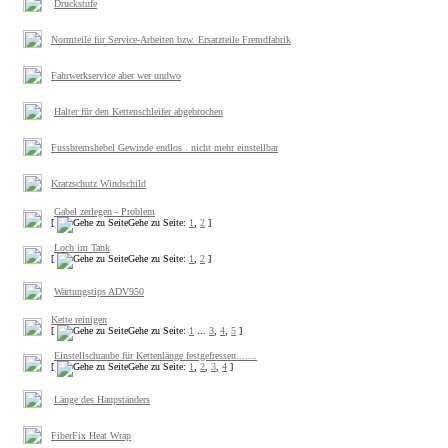
Druckstufe
Normteile für Service-Arbeiten bzw. Ersatzteile Fremdfabrik
Fahrwerkservice aber wer undwo
Halter für den Kettenschleifer abgebrochen
Fussbremshebel Gewinde endlos . nicht mehr einstellbar
Kratzschutz Windschild
Gabel zerlegen - Problem
[
Gehe zu Seite:
1
,
2
]
Loch im Tank
[
Gehe zu Seite:
1
,
2
]
Wartungstips ADV950
Kette reinigen
[
Gehe zu Seite:
1
...
3
,
4
,
5
]
Einstellschraube für Kettenlänge festgefressen.......
[
Gehe zu Seite:
1
,
2
,
3
,
4
]
Länge des Haupständers
FiberFix Heat Wrap