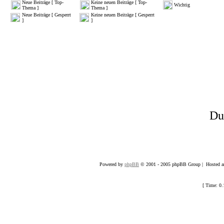
Neue Beiträge [ Top-
Keine neuen Beiträge [ Top-
Wichtig
Thema ]
Thema ]
Neue Beiträge [ Gesperrt
Keine neuen Beiträge [ Gesperrt
]
]
D
Powered by
phpBB
© 2001 - 2005 phpBB Group | Hosted an
[ Time: 0.