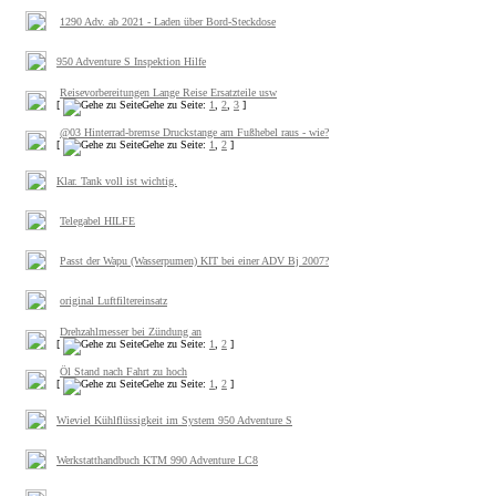
1290 Adv. ab 2021 - Laden über Bord-Steckdose
950 Adventure S Inspektion Hilfe
Reisevorbereitungen Lange Reise Ersatzteile usw
[
Gehe zu Seite:
1
,
2
,
3
]
@03 Hinterrad-bremse Druckstange am Fußhebel raus - wie?
[
Gehe zu Seite:
1
,
2
]
Klar. Tank voll ist wichtig.
Telegabel HILFE
Passt der Wapu (Wasserpumen) KIT bei einer ADV Bj 2007?
original Luftfiltereinsatz
Drehzahlmesser bei Zündung an
[
Gehe zu Seite:
1
,
2
]
Öl Stand nach Fahrt zu hoch
[
Gehe zu Seite:
1
,
2
]
Wieviel Kühlflüssigkeit im System 950 Adventure S
Werkstatthandbuch KTM 990 Adventure LC8