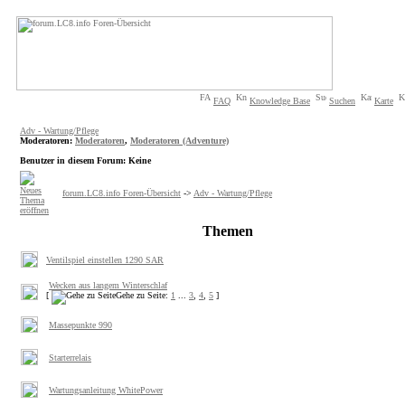
FAQ
Knowledge Base
Suchen
Karte
Adv - Wartung/Pflege
Moderatoren
:
Moderatoren
,
Moderatoren (Adventure)
Benutzer in diesem Forum: Keine
forum.LC8.info Foren-Übersicht
->
Adv - Wartung/Pflege
Themen
Ventilspiel einstellen 1290 SAR
Wecken aus langem Winterschlaf
[
Gehe zu Seite:
1
...
3
,
4
,
5
]
Massepunkte 990
Starterrelais
Wartungsanleitung WhitePower