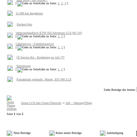
[
Gehe zu Seite:
1
,
2
,
3
]
15.000 km Inspektion
Stecker-Quiz
Werkstatthandbuch KTM 950 Adventure LC8 (BJ '03)
[
Gehe zu Seite:
1
,
2
]
Gabelservice / Federbeinservice
[
Gehe zu Seite:
1
,
2
]
Öl Service Kit - Kupferring zu viel ??!!
Kettenspray
[
Gehe zu Seite:
1
,
2
]
Primärritzel wechseln, Mutter, EFI 990 LC8
Siehe Beiträge der letzten:
forum.LC8.info Foren-Übersicht
->
Adv - Wartung/Pflege
Seite
1
von
5
Neue Beiträge
Keine neuen Beiträge
Ankündigung