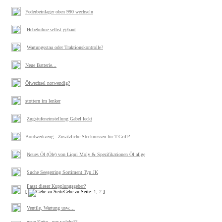
Federbeinlager oben 990 wechseln
Hebebühne selbst gebaut
Wartungsstau oder Traktionskontrolle?
Neue Batterie...
Ölwechsel notwendig?
stottern im lenker
Zugstufeneinstellung Gabel leckt
Bordwerkzeug - Zusätzliche Stecknussen für T-Griff?
Neues Öl (Öle) von Liqui Moly & Spezifikationen Öl allge
Suche Seegerring Sortiment Typ JK
Passt dieser Kupplungsgeber?
[
Gehe zu Seite:
1
,
2
]
Ventile, Wartung usw....
neue Kette - nur welche??