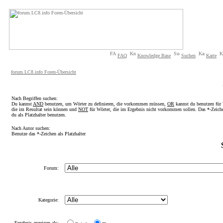
FAQ
Knowledge Base
Suchen
Karte
forum.LC8.info Foren-Übersicht
Nach Begriffen suchen:
Du kannst
AND
benutzen, um Wörter zu definieren, die vorkommen müssen,
OR
kannst du benutzen für 
die im Resultat sein können und
NOT
für Wörter, die im Ergebnis nicht vorkommen sollen. Das *-Zeich
du als Platzhalter benutzen.
Nach Autor suchen:
Benutze das *-Zeichen als Platzhalter
Forum:
Kategorie:
Ergebnis anzeigen als: