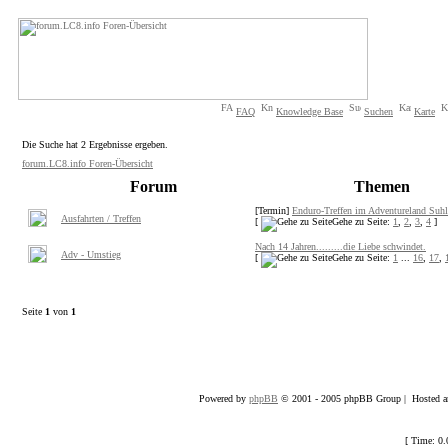
FAQ
Knowledge Base
Suchen
Karte
Die Suche hat 2 Ergebnisse ergeben.
forum.LC8.info Foren-Übersicht
Forum
Themen
[Termin]
Enduro-Treffen im Adventureland Suh
Ausfahrten / Treffen
[
Gehe zu Seite:
1
,
2
,
3
,
4
]
Nach 14 Jahren.........die Liebe schwindet.
Adv - Umstieg
[
Gehe zu Seite:
1
...
16
,
17
,
Seite
1
von
1
Powered by
phpBB
© 2001 - 2005 phpBB Group | Hosted an
[ Time: 0.