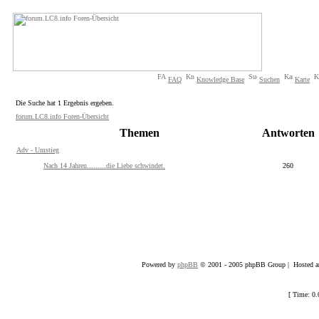
FAQ
Knowledge Base
Suchen
Karte
Die Suche hat 1 Ergebnis ergeben.
forum.LC8.info Foren-Übersicht
Themen
Antworten
Adv - Umstieg
Nach 14 Jahren.........die Liebe schwindet.
260
Powered by
phpBB
© 2001 - 2005 phpBB Group | Hosted an
[ Time: 0.