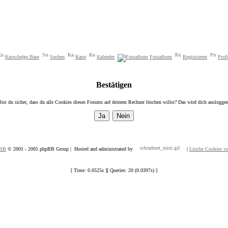
Knowledge Base
Suchen
Karte
Kalender
Fotoalbum
Registrieren
Profi
Bestätigen
Bist du sicher, dass du alle Cookies dieses Forums auf deinem Rechner löschen willst? Das wird dich ausloggen
pBB
© 2001 - 2005 phpBB Group | Hosted and administrated by
|
Lösche Cookies v
[ Time: 0.0525s ][ Queries: 20 (0.0397s) ]