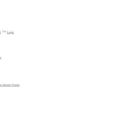
l
Login
!
on diesem Forum