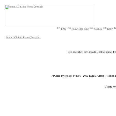
FAQ
Knowledge Base
Suchen
Karte
forum.LC8.info Foren-Übersicht
Bist du sicher, dass du alle Cookies dieses 
Powered by
phpBB
© 2001 - 2005 phpBB Group | Hosted an
[ Time: 0.