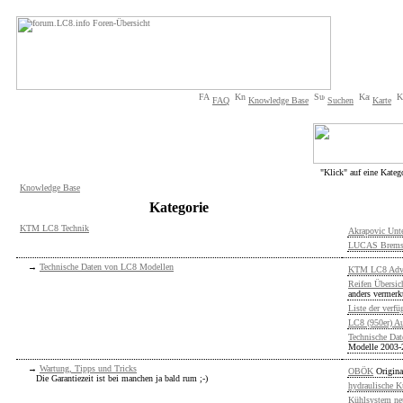
FAQ
Knowledge Base
Suchen
Karte
"Klick" auf eine Kateg
Knowledge Base
Kategorie
KTM LC8 Technik
Akrapovic Unte
LUCAS Brems
→
Technische Daten von LC8 Modellen
KTM LC8 Adve
Reifen Übersi
anders vermerk
Liste der verf
LC8 (950er) A
Technische Da
Modelle 2003-
→
Wartung, Tipps und Tricks
OBÖK
Origina
Die Garantiezeit ist bei manchen ja bald rum ;-)
hydraulische K
Kühlsystem neu