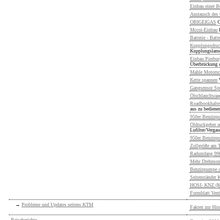
Einbau einer B
Austausch des
OBIGEIGAS
O
Mccoi-Einbau
Batterie - Batte
Kupplungsdruc
Kupplungslame
Einbau Pierbu
Überbrückung 
Mahle Motorsc
Kette spannen
Gangsensor Spo
Ölschlauchwaa
Roadbookhalter
aus zu bediene
950er Benzinp
Öldruckgeber a
Lufilter/Vergas
950er Benzinp
Zollgröße am T
Radumfang 990i
Mehr Drehmome
Benzinpumpe d
Seitenständer K
HOSI- KNZ (Ku
Formblatt Vent
→
Probleme und Updates seitens KTM
Fakten zur Hin
Reiseberichte