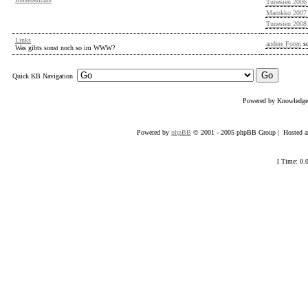
Tunesien 2006
Marokko 2007
Tunesien 2008
Links
andere Foren
s
Was gibts sonst noch so im WWW?
Quick KB Navigation
Powered by Knowledg
Powered by
phpBB
© 2001 - 2005 phpBB Group | Hosted an
[ Time: 0.0