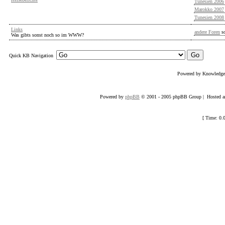
Tunesien 2006
Marokko 2007
Tunesien 2008
Links
andere Foren
s
Was gibts sonst noch so im WWW?
Quick KB Navigation
Powered by Knowledg
Powered by
phpBB
© 2001 - 2005 phpBB Group | Hosted an
[ Time: 0.0