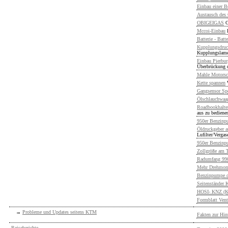
Einbau einer B
Austausch des
OBIGEIGAS
O
Mccoi-Einbau
Batterie - Batte
Kupplungsdruc
Kupplungslame
Einbau Pierbu
Überbrückung 
Mahle Motorsc
Kette spannen
Gangsensor Spo
Ölschlauchwaa
Roadbookhalter
aus zu bediene
950er Benzinp
Öldruckgeber a
Lufilter/Vergas
950er Benzinp
Zollgröße am T
Radumfang 990i
Mehr Drehmome
Benzinpumpe d
Seitenständer K
HOSI- KNZ (Ku
Formblatt Vent
→
Probleme und Updates seitens KTM
Fakten zur Hin
Reiseberichte