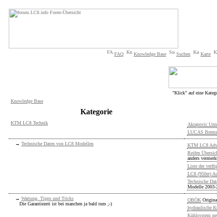
FAQ
Knowledge Base
Suchen
Karte
"Klick" auf eine Kateg
Knowledge Base
Kategorie
KTM LC8 Technik
Akrapovic Unte
LUCAS Brems
→
Technische Daten von LC8 Modellen
KTM LC8 Adve
Reifen Übersi
anders vermerk
Liste der verf
LC8 (950er) A
Technische Da
Modelle 2003-
→
Wartung, Tipps und Tricks
OBÖK
Origina
Die Garantiezeit ist bei manchen ja bald rum ;-)
hydraulische K
Kühlsystem neu