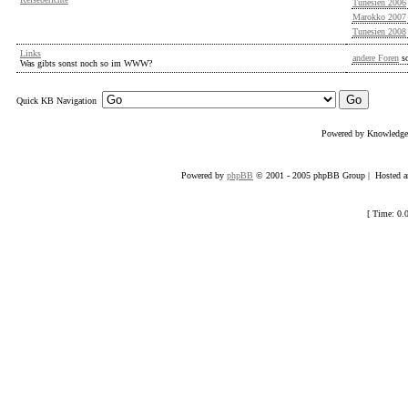
Tunesien 2006
Marokko 2007
Tunesien 2008
Links
andere Foren
s
Was gibts sonst noch so im WWW?
Quick KB Navigation
Powered by Knowledg
Powered by
phpBB
© 2001 - 2005 phpBB Group | Hosted an
[ Time: 0.0