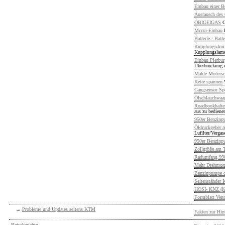
Einbau einer B
Austausch des
OBIGEIGAS
O
Mccoi-Einbau
Batterie - Batte
Kupplungsdruc
Kupplungslame
Einbau Pierbu
Überbrückung 
Mahle Motorsc
Kette spannen
Gangsensor Spo
Ölschlauchwaa
Roadbookhalter
aus zu bediene
950er Benzinp
Öldruckgeber a
Lufilter/Vergas
950er Benzinp
Zollgröße am T
Radumfang 990i
Mehr Drehmome
Benzinpumpe d
Seitenständer K
HOSI- KNZ (Ku
Formblatt Vent
→
Probleme und Updates seitens KTM
Fakten zur Hin
Reiseberichte