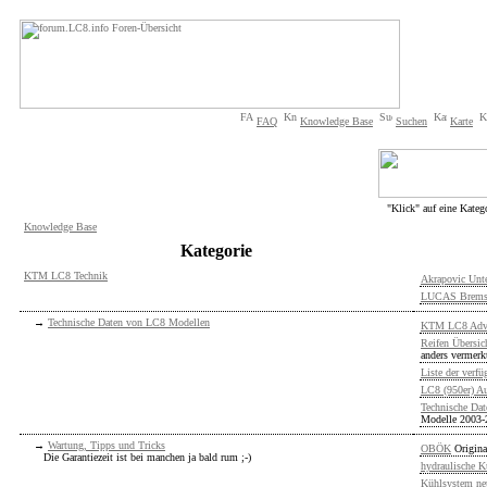
FAQ
Knowledge Base
Suchen
Karte
"Klick" auf eine Kateg
Knowledge Base
Kategorie
KTM LC8 Technik
Akrapovic Unte
LUCAS Brems
→
Technische Daten von LC8 Modellen
KTM LC8 Adve
Reifen Übersi
anders vermerk
Liste der verf
LC8 (950er) A
Technische Da
Modelle 2003-
→
Wartung, Tipps und Tricks
OBÖK
Origina
Die Garantiezeit ist bei manchen ja bald rum ;-)
hydraulische K
Kühlsystem neu