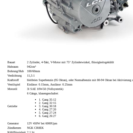
Bauart
2 Zylinder, 4-Takt, V-Motor mit 75° Zylinderwinkel, flüssigkeitsgekühlt
Hubraum
942cm³
Bohrung/Hub
100/60mm
Verdichtung
11,5:1
Kraftstoff
bleifreies Superbenzin (95 Oktan), oder Normalbenzin mit 80-94 Oktan bei Aktivierung d
Ventilspiel
Einlässe: 0.15mm, Auslässe: 0.25mm
Motoröl
3l SAE 10W-50 (Vollsyntetik)
6 Gänge, klauengeschaltet:
1. Gang 35:12
2. Gang 32:15
Getriebe
3. Gang 30:18
4. Gang 27:20
5. Gang 27:24
6. Gang 26:27
Generator
12V 450W bei 6000Upm
Zündkerzen
NGK CR8EK
Kühlflüssigkeit
2,1 ltr