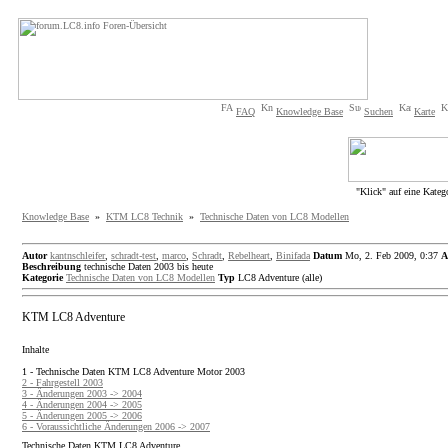
FAQ
Knowledge Base
Suchen
Karte
"Klick" auf eine Kateg
Knowledge Base
»
KTM LC8 Technik
»
Technische Daten von LC8 Modellen
Autor
kantnschleifer
,
schradt-test
,
marco
,
Schradt
,
Rebelheart
,
Binifada
Datum
Mo, 2. Feb 2009, 0:37
A
Beschreibung
technische Daten 2003 bis heute
Kategorie
Technische Daten von LC8 Modellen
Typ
LC8 Adventure (alle)
KTM LC8 Adventure
Inhalte
1 - Technische Daten KTM LC8 Adventure Motor 2003
2 - Fahrgestell 2003
3 - Änderungen 2003 -> 2004
4 - Änderungen 2004 -> 2005
5 - Änderungen 2005 -> 2006
6 - Voraussichtliche Änderungen 2006 -> 2007
Technische Daten KTM LC8 Adventure