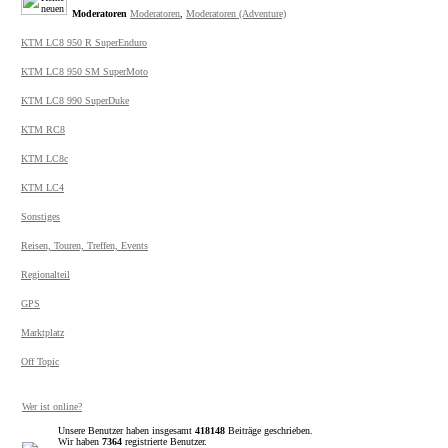
Moderatoren
Moderatoren
,
Moderatoren (Adventure)
KTM LC8 950 R SuperEnduro
KTM LC8 950 SM SuperMoto
KTM LC8 990 SuperDuke
KTM RC8
KTM LC8c
KTM LC4
Sonstiges
Reisen, Touren, Treffen, Events
Regionalteil
GPS
Marktplatz
Off Topic
Wer ist online?
Unsere Benutzer haben insgesamt
418148
Beiträge geschrieben.
Wir haben
7364
registrierte Benutzer.