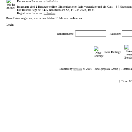
Der neueste Benutzer ist
hellafritz
.
Insgesamt sind
2
Benutzer online: Ein registrierter, kein versteckter und ein Gast. [ [
Hauptadm
Der Rekord liegt bei
1475
Benutzern am Sa, 14. Jan 2023, 19:41.
Registrierte Benutzer:
SEbastian
Diese Daten zeigen an, wer in den letzten 15 Minuten online war.
Login
Benutzername:
Passwort:
Neue Beiträge
Powered by
phpBB
© 2001 - 2005 phpBB Group | Hosted an
[ Time: 0.