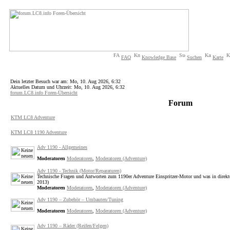
FAQ
Knowledge Base
Suchen
Karte
Dein letzter Besuch war am: Mo, 10. Aug 2026, 6:32
Aktuelles Datum und Uhrzeit: Mo, 10. Aug 2026, 6:32
forum.LC8.info Foren-Übersicht
Forum
KTM LC8 Adventure
KTM LC8 1190 Adventure
Adv 1190 - Allgemeines
Moderatoren
Moderatoren
,
Moderatoren (Adventure)
Adv 1190 - Technik (Motor/Reparaturen)
Technische Fragen und Antworten zum 1190er Adventure Einspritzer-Motor und was in direk
2013)
Moderatoren
Moderatoren
,
Moderatoren (Adventure)
Adv 1190 – Zubehör – Umbauten/Tuning
Moderatoren
Moderatoren
,
Moderatoren (Adventure)
Adv 1190 – Räder (Reifen/Felgen)