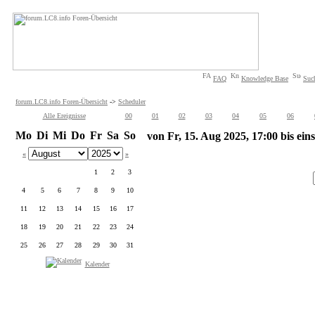
FAQ
Knowledge Base
Suc
forum.LC8.info Foren-Übersicht
->
Scheduler
Alle Ereignisse
00
01
02
03
04
05
06
Mo
Di
Mi
Do
Fr
Sa
So
von Fr, 15. Aug 2025, 17:00 bis eins
«
»
1
2
3
4
5
6
7
8
9
10
11
12
13
14
15
16
17
18
19
20
21
22
23
24
25
26
27
28
29
30
31
Kalender