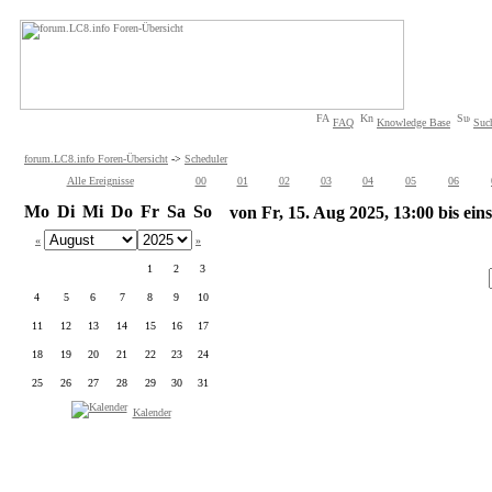
FAQ
Knowledge Base
Suc
forum.LC8.info Foren-Übersicht
->
Scheduler
Alle Ereignisse
00
01
02
03
04
05
06
Mo
Di
Mi
Do
Fr
Sa
So
von Fr, 15. Aug 2025, 13:00 bis eins
«
»
1
2
3
4
5
6
7
8
9
10
11
12
13
14
15
16
17
18
19
20
21
22
23
24
25
26
27
28
29
30
31
Kalender