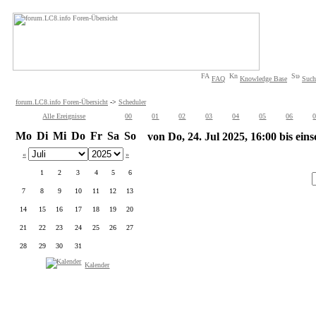
FAQ
Knowledge Base
Such
forum.LC8.info Foren-Übersicht
->
Scheduler
Alle Ereignisse
00
01
02
03
04
05
06
Mo
Di
Mi
Do
Fr
Sa
So
von Do, 24. Jul 2025, 16:00 bis eins
«
»
1
2
3
4
5
6
7
8
9
10
11
12
13
14
15
16
17
18
19
20
21
22
23
24
25
26
27
28
29
30
31
Kalender