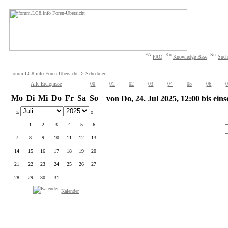
FAQ
Knowledge Base
Such
forum.LC8.info Foren-Übersicht
->
Scheduler
Alle Ereignisse
00
01
02
03
04
05
06
Mo
Di
Mi
Do
Fr
Sa
So
von Do, 24. Jul 2025, 12:00 bis eins
«
»
1
2
3
4
5
6
7
8
9
10
11
12
13
14
15
16
17
18
19
20
21
22
23
24
25
26
27
28
29
30
31
Kalender