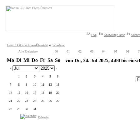
FAQ
Knowledge Base
Suche
forum.LC8.info Foren-Übersicht
->
Scheduler
Alle Ereignisse
00
01
02
03
04
05
06
0
Mo
Di
Mi
Do
Fr
Sa
So
von Do, 24. Jul 2025, 4:00 bis einsc
«
»
1
2
3
4
5
6
7
8
9
10
11
12
13
14
15
16
17
18
19
20
21
22
23
24
25
26
27
28
29
30
31
Kalender