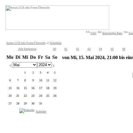
FAQ
Knowledge Base
Suc
forum.LC8.info Foren-Übersicht
->
Scheduler
Alle Ereignisse
00
01
02
03
04
05
06
Mo
Di
Mi
Do
Fr
Sa
So
von Mi, 15. Mai 2024, 21:00 bis ein
«
»
1
2
3
4
5
6
7
8
9
10
11
12
13
14
15
16
17
18
19
20
21
22
23
24
25
26
27
28
29
30
31
Kalender