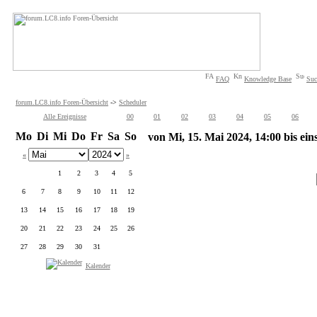
FAQ
Knowledge Base
Suc
forum.LC8.info Foren-Übersicht
->
Scheduler
Alle Ereignisse
00
01
02
03
04
05
06
Mo
Di
Mi
Do
Fr
Sa
So
von Mi, 15. Mai 2024, 14:00 bis ein
«
»
1
2
3
4
5
6
7
8
9
10
11
12
13
14
15
16
17
18
19
20
21
22
23
24
25
26
27
28
29
30
31
Kalender