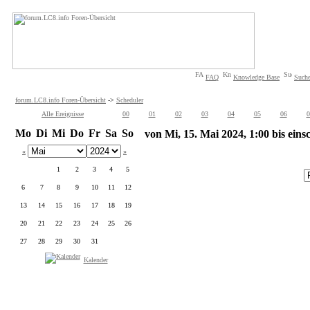
FAQ
Knowledge Base
Such
forum.LC8.info Foren-Übersicht
->
Scheduler
Alle Ereignisse
00
01
02
03
04
05
06
0
Mo
Di
Mi
Do
Fr
Sa
So
von Mi, 15. Mai 2024, 1:00 bis eins
«
»
1
2
3
4
5
6
7
8
9
10
11
12
13
14
15
16
17
18
19
20
21
22
23
24
25
26
27
28
29
30
31
Kalender