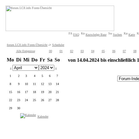
FAQ
Knowledge Base
Suchen
Karte
forum.LC8.info Foren-Übersicht
->
Scheduler
Alle Ereignisse
00
01
02
03
04
05
06
07
08
Mo
Di
Mi
Do
Fr
Sa
So
von 14.04.2024 bis einschließlich
«
»
1
2
3
4
5
6
7
8
9
10
11
12
13
14
15
16
17
18
19
20
21
22
23
24
25
26
27
28
29
30
Kalender