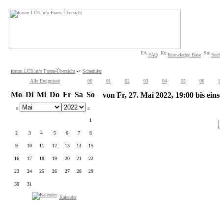
FAQ
Knowledge Base
Suc
forum.LC8.info Foren-Übersicht
->
Scheduler
Alle Ereignisse
00
01
02
03
04
05
06
Mo
Di
Mi
Do
Fr
Sa
So
von Fr, 27. Mai 2022, 19:00 bis eins
«
»
1
2
3
4
5
6
7
8
9
10
11
12
13
14
15
16
17
18
19
20
21
22
23
24
25
26
27
28
29
30
31
Kalender