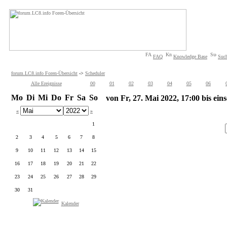
FAQ
Knowledge Base
Suc
forum.LC8.info Foren-Übersicht
->
Scheduler
Alle Ereignisse
00
01
02
03
04
05
06
Mo
Di
Mi
Do
Fr
Sa
So
von Fr, 27. Mai 2022, 17:00 bis eins
«
»
1
2
3
4
5
6
7
8
9
10
11
12
13
14
15
16
17
18
19
20
21
22
23
24
25
26
27
28
29
30
31
Kalender