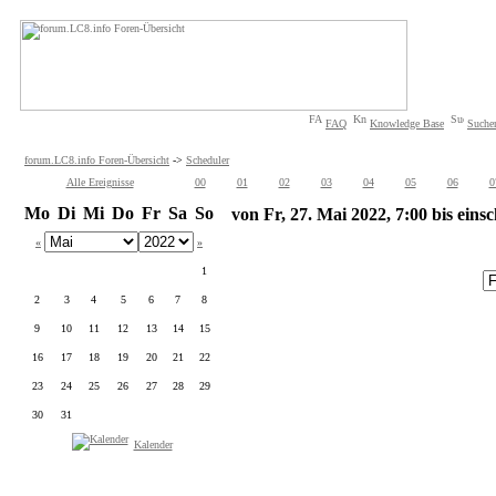
FAQ
Knowledge Base
Suche
forum.LC8.info Foren-Übersicht
->
Scheduler
Alle Ereignisse
00
01
02
03
04
05
06
0
Mo
Di
Mi
Do
Fr
Sa
So
von Fr, 27. Mai 2022, 7:00 bis einsc
«
»
1
2
3
4
5
6
7
8
9
10
11
12
13
14
15
16
17
18
19
20
21
22
23
24
25
26
27
28
29
30
31
Kalender