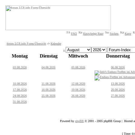
FAQ
Knowledge Base
Suchen
Karte
forum.LC8.info Foren-Übersicht
->
Kalender
«
Montag
Dienstag
Mittwoch
Donnerstag
03.08.2026
04.08.2026
05.08.2026
06.08.2026
Info’s Enduro-Treffen im Adv
Enduro-Treffen im Adventure
10.08.2026
11.08.2026
12.08.2026
13.08.2026
17.08.2026
18.08.2026
19.08.2026
20.08.2026
24.08.2026
25.08.2026
26.08.2026
27.08.2026
31.08.2026
Powered by
phpBB
© 2001 - 2005 phpBB Group | Hosted an
[ Time: 0.